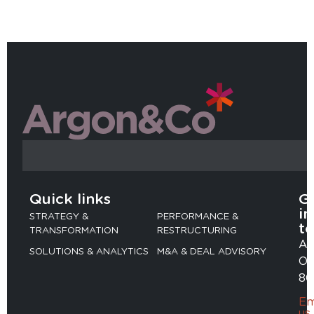
Quick links
G
in
STRATEGY &
PERFORMANCE &
t
TRANSFORMATION
RESTRUCTURING
Ad
SOLUTIONS & ANALYTICS
M&A & DEAL ADVISORY
Ob
80
Em
us