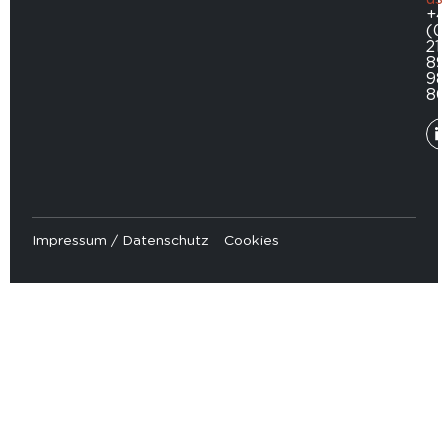
+4
(0
211
89
98
80
Impressum / Datenschutz
Cookies