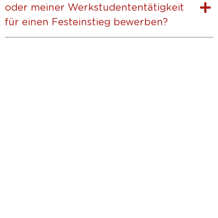
oder meiner Werkstudententätigkeit
für einen Festeinstieg bewerben?
Mache den ersten Schritt.
Werde Teil unseres Teams.
Bewerben
Impressum / Datenschutz
Cookies