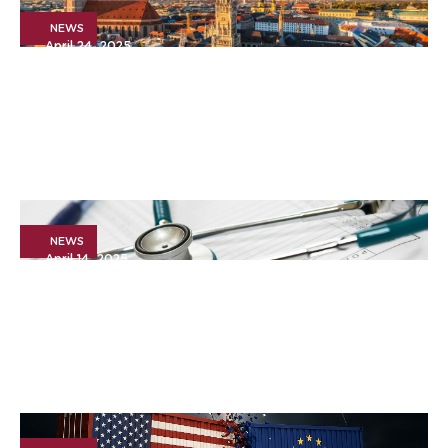
NEWS
April 24, 2025
Pressemitteilung: Advyce &
Company und Argon & Co
gehen zusammen
NEWS
April 14, 2025
Investorenprozess für die
Kreiskliniken Dillingen-
Wertingen gGmbH