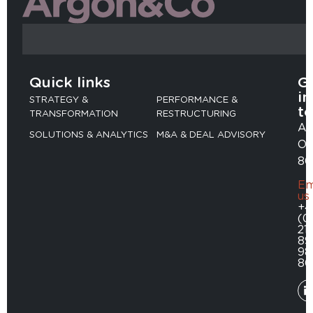
Quick links
G
in
STRATEGY &
PERFORMANCE &
t
TRANSFORMATION
RESTRUCTURING
Ad
SOLUTIONS & ANALYTICS
M&A & DEAL ADVISORY
Ob
80
Em
us
+4
(0
211
89
98
80