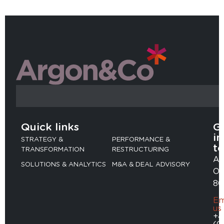
Quick links
G
in
STRATEGY &
PERFORMANCE &
t
TRANSFORMATION
RESTRUCTURING
Ad
SOLUTIONS & ANALYTICS
M&A & DEAL ADVISORY
Ob
80
Em
us
+4