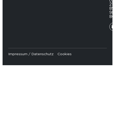
(0
211
89
98
80
Impressum / Datenschutz
Cookies