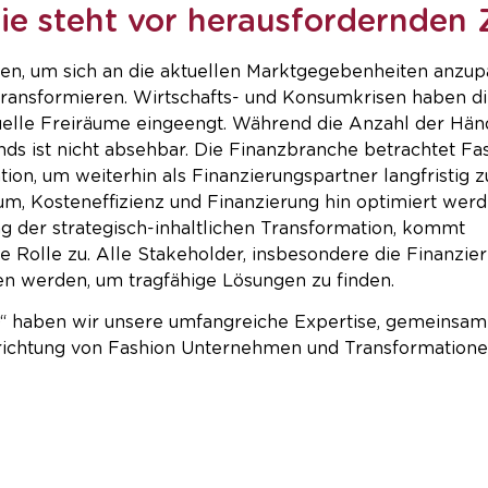
ie steht vor herausfordernden 
IERE
AKTUELLE STELLENANGEBOTE
FAQS
ZU
fen, um sich an die aktuellen Marktgegebenheiten anzu
u transformieren. Wirtschafts- und Konsumkrisen haben d
elle Freiräume eingeengt. Während die Anzahl der Händ
nds ist nicht absehbar. Die Finanzbranche betrachtet F
ation, um weiterhin als Finanzierungspartner langfristig 
, Kosteneffizienz und Finanzierung hin optimiert werde
g der strategisch-inhaltlichen Transformation, kommt
Rolle zu. Alle Stakeholder, insbesondere die Finanzier
n werden, um tragfähige Lösungen zu finden.
“ haben wir unsere umfangreiche Expertise, gemeinsa
srichtung von Fashion Unternehmen und Transformatione