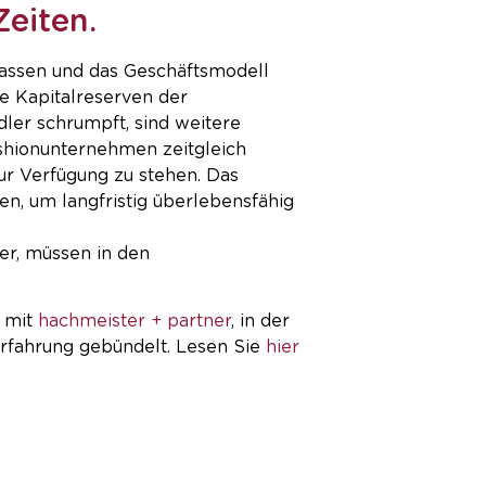
Zeiten.
R HAUPTSEITE
KONTAKT
passen und das Geschäftsmodell
ie Kapitalreserven der
ler schrumpft, sind weitere
ashionunternehmen zeitgleich
zur Verfügung zu stehen. Das
n, um langfristig überlebensfähig
er, müssen in den
m mit
hachmeister + partner
, in der
rfahrung gebündelt. Lesen Sie
hier