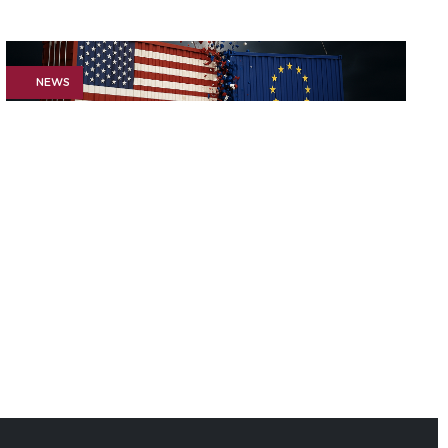
NEWS
April 9, 2025
US Strafzölle: Jetzt zählt
jede Entscheidung