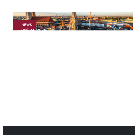
NEWS
April 24, 2025
Pressemitteilung: Advyce &
Company und Argon & Co
gehen zusammen