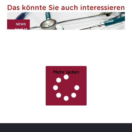
Das könnte Sie auch interessieren
NEWS
April 14, 2025
Investorenprozess für die
Kreiskliniken Dillingen-
Wertingen gGmbH
Mehr laden