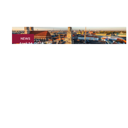
NEWS
April 24, 2025
Pressemitteilung: Advyce &
Company und Argon & Co
gehen zusammen