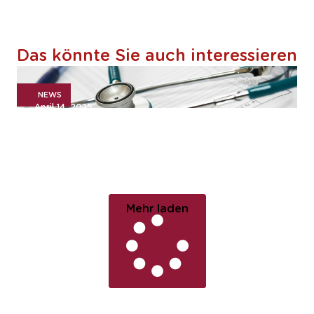
Das könnte Sie auch interessieren
NEWS
April 14, 2025
Investorenprozess für die
Kreiskliniken Dillingen-
Wertingen gGmbH
Mehr laden