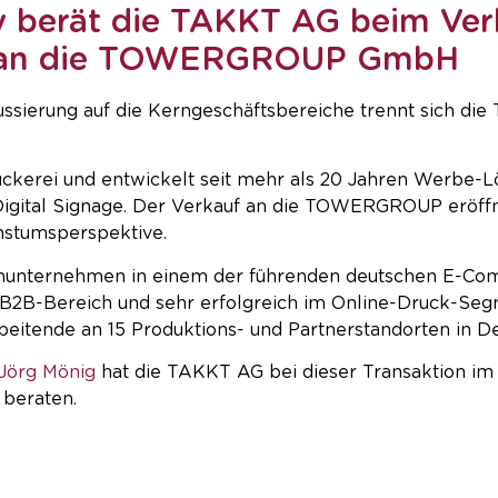
berät die TAKKT AG beim Ver
 an die TOWERGROUP GmbH
IERE
AKTUELLE STELLENANGEBOTE
FAQS
ZU
ssierung auf die Kerngeschäftsbereiche trennt sich di
uckerei und entwickelt seit mehr als 20 Jahren Werbe-
d Digital Signage. Der Verkauf an die TOWERGROUP erö
hstumsperspektive.
unternehmen in einem der führenden deutschen E-Co
 B2B-Bereich und sehr erfolgreich im Online-Druck-Se
beitende an 15 Produktions- und Partnerstandorten in D
Jörg Mönig
hat die TAKKT AG bei dieser Transaktion im
 beraten.