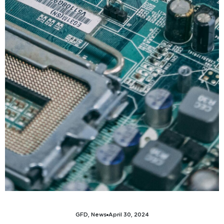
GFD
,
News
April 30, 2024