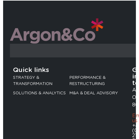
Quick links
G
in
STRATEGY &
PERFORMANCE &
t
TRANSFORMATION
RESTRUCTURING
Ad
SOLUTIONS & ANALYTICS
M&A & DEAL ADVISORY
Ob
80
Em
us
+4
(0
211