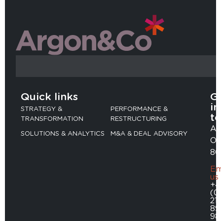
Quick links
G
in
STRATEGY &
PERFORMANCE &
t
TRANSFORMATION
RESTRUCTURING
Ad
SOLUTIONS & ANALYTICS
M&A & DEAL ADVISORY
Ob
80
Em
us
+4
(0
211
89
98