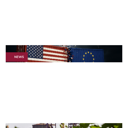
April 24, 2025
Pressemitteilung: Advyce &
Company und Argon & Co
gehen zusammen
NEWS
April 9, 2025
US Strafzölle: Jetzt zählt
jede Entscheidung