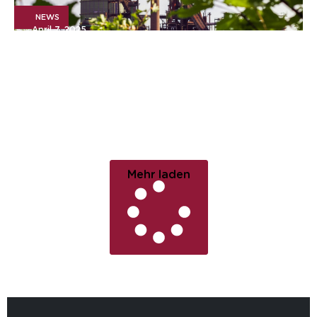
NEWS
April 7, 2025
Nachhaltig positionieren:
Die Schlüsselrolle des
Maschinen- & Anlagenbaus
auf dem Weg zur
Klimaneutralität
Mehr laden