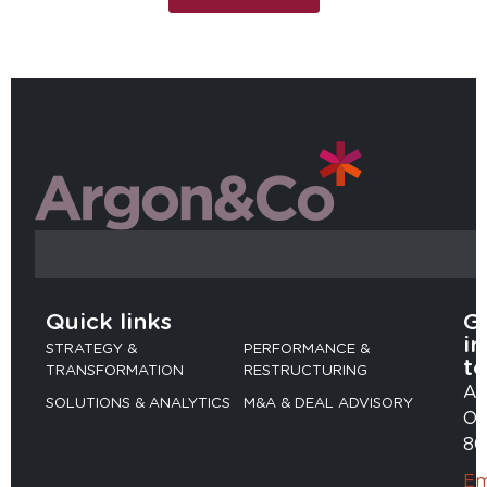
Quick links
G
in
STRATEGY &
PERFORMANCE &
t
TRANSFORMATION
RESTRUCTURING
Ad
SOLUTIONS & ANALYTICS
M&A & DEAL ADVISORY
Ob
80
Em