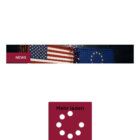
Investorenprozess für die
Kreiskliniken Dillingen-
Wertingen gGmbH
NEWS
April 9, 2025
US Strafzölle: Jetzt zählt
jede Entscheidung
Mehr laden